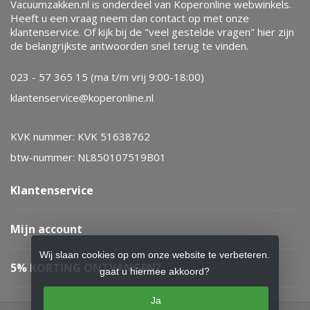
Vacuumzakken.nl is onderdeel van Koperonline webwinkels.
Heeft u een vraag neem dan contact op met onze
klantenservice. Of kijk bij de "veel gestelde vragen" hier zijn
de belangrijkste antwoorden snel terug te vinden.
023 - 57 365 15 (ma t/m vrij 9:00-18:00)
klantenservice@koperonline.nl
KVK nummer: KVK 51638762
btw-nummer: NL850107519B01
Klantenservice
Mijn account
Wij slaan cookies op om onze website te verbeteren.
5% KORTING ONTVANGEN?
gaat u hiermee akkoord?
Ja