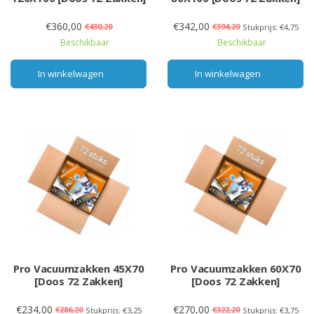
€360,00
€342,00
€430,20
€394,20
Stukprijs: €4,75
Beschikbaar
Beschikbaar
In winkelwagen
In winkelwagen
Pro Vacuumzakken 45X70
Pro Vacuumzakken 60X70
[Doos 72 Zakken]
[Doos 72 Zakken]
€234,00
€270,00
€286,20
€322,20
Stukprijs: €3,25
Stukprijs: €3,75