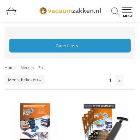
0
0
MENU
Open filters
Home
Merken
Pro
Meest bekeken
1
2