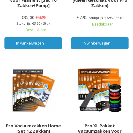
voor Filament [Set 10
[Alleen Geschikt Voor Pro
Zakken+Pomp]
Zakken]
€35,00
€7,95
€42,70
Stukprijs: €7,95 / Stuk
Stukprijs: €3,50 / Stuk
Beschikbaar
Beschikbaar
In winkelwagen
In winkelwagen
Pro Vacuumzakken Home
Pro XL Pakket
[Set 12 Zakken]
Vacuumzakken voor