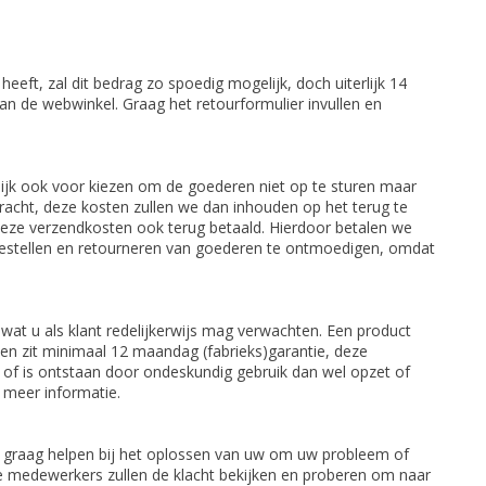
eft, zal dit bedrag zo spoedig mogelijk, doch uiterlijk 14
n de webwinkel. Graag het retourformulier invullen en
elijk ook voor kiezen om de goederen niet op te sturen maar
bracht, deze kosten zullen we dan inhouden op het terug te
 deze verzendkosten ook terug betaald. Hierdoor betalen we
bestellen en retourneren van goederen te ontmoedigen, omdat
wat u als klant redelijkerwijs mag verwachten. Een product
ten zit minimaal 12 maandag (fabrieks)garantie, deze
n of is ontstaan door ondeskundig gebruik dan wel opzet of
meer informatie.
n u graag helpen bij het oplossen van uw om uw probleem of
ze medewerkers zullen de klacht bekijken en proberen om naar