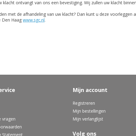
w klacht ontvangt van ons een bevestiging. Wij zullen uw klacht bin
reden met de afhandeling van uw klacht? Dan kunt u deze voorleggen a
te Den Haag
www.sgc.nl
.
ervice
Mijn account
Registreren
Mijn bestellingen
e vragen
Mijn verlanglijst
oorwaarden
Volg ons
y Statement