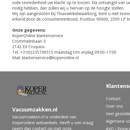
volle tevredenheid uw klacht op te lossen. Na ontvangst van u
nodig hebben, dan zullen wij u hiervan op de hoogte stellen.
Wij zijn aangesloten bij Thuiswinkelwaarborg, bent u niet tev
erkend door de consumentenbond, Postbus 90600, 2509 LP 
Onze gegevens:
KoperOnline klantenservice
Crommelinbaan 3
2142 EX Cruquius
Tel: +31(0)235736515 maandag t/m vrijdag 09:00-17:00
Mail:
klantenservice@koperonline.nl
Klantens
Contact
Over ons
Vacuumzakken.nl
Veel gesteld
Vacuumzakken.nl is onderdeel van
Algemene v
Koperonline webwinkels. Heeft u een vraag
neem dan contact op met onze
AVG / Privac