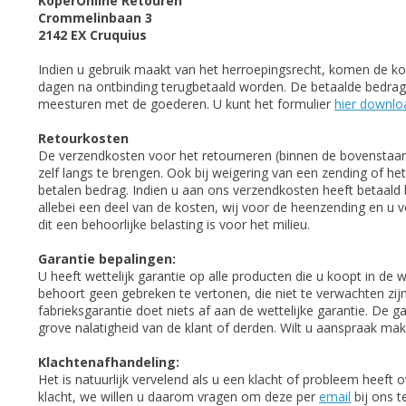
KoperOnline Retouren
Crommelinbaan 3
2142 EX Cruquius
Indien u gebruik maakt van het herroepingsrecht, komen de kost
dagen na ontbinding terugbetaald worden. De betaalde bedrage
meesturen met de goederen. U kunt het formulier
hier downl
Retourkosten
De verzendkosten voor het retourneren (binnen de bovenstaande
zelf langs te brengen. Ook bij weigering van een zending of he
betalen bedrag. Indien u aan ons verzendkosten heeft betaald 
allebei een deel van de kosten, wij voor de heenzending en 
dit een behoorlijke belasting is voor het milieu.
Garantie bepalingen:
U heeft wettelijk garantie op alle producten die u koopt in d
behoort geen gebreken te vertonen, die niet te verwachten zijn
fabrieksgarantie doet niets af aan de wettelijke garantie. De 
grove nalatigheid van de klant of derden. Wilt u aanspraak mak
Klachtenafhandeling:
Het is natuurlijk vervelend als u een klacht of probleem heeft
klacht, we willen u daarom vragen om deze per
email
bij ons t