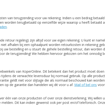
en van terugzending voor uw rekening. Indien u een bedrag betaald he
n worden terugbetaald op eenzelfde wijze waarop u heeft betaald aa
oaden
.
 retour regeling) zijn altijd voor uw eigen rekening. U kunt er nam
t niet afhalen bij een ophaalpunt worden retourkosten in rekening ge
bij uw bestelling en u stuurt de gehele bestelling retour, dan worden
u voor de terugzending! We hebben hiervoor gekozen om het onnodig 
e webwinkels van KoperOnline. Dit betekent dan het product moet doen 
 tijdens de verwachte levensduur bij normaal gebruik.
Op alle produc
garantie geldt niet voor slijtage die als normaal beschouwd kan worde
en op de garantie dan handelen wij dit voor u af.
Mail of bel ons
voor 
 over één van onze producten of over onze dienstverlening. Wij wille
e melden. Dit kan indien gewenst ook per post en/of telefonisch. On