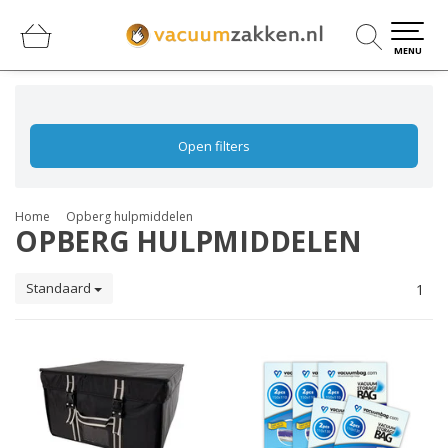
0
0
MENU
Open filters
Home
Opberg hulpmiddelen
OPBERG HULPMIDDELEN
Standaard
1