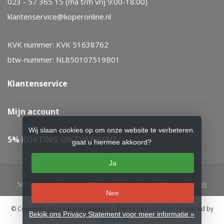
023 - 57 365 15 (ma t/m vrij 9:00-18:00)
klantenservice@koperonline.nl
KVK nummer: KVK 51638762
btw-nummer: NL850107519B01
Klantenservice
Mijn account
Wij slaan cookies op om onze website te verbeteren.
5% KORTING ONTVANGEN?
gaat u hiermee akkoord?
Ja
5
/
5
sterren op basis van
52
beoordelingen.
Lees 52 beoordelingen
Nee
© Copyright 2026 Vacuumzakken.nl
- Theme by
Frontlabel
- Powered by
Bekijk ons Privacy Statement voor meer informatie »
Lightspeed