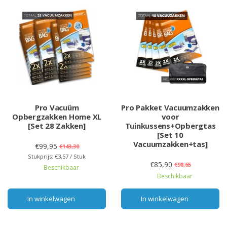
Pro Vacuüm
Pro Pakket Vacuumzakken
Opbergzakken Home XL
voor
[Set 28 Zakken]
Tuinkussens+Opbergtas
[Set 10
Vacuumzakken+tas]
€99,95
€143,30
Stukprijs: €3,57 / Stuk
€85,90
€98,65
Beschikbaar
Beschikbaar
In winkelwagen
In winkelwagen