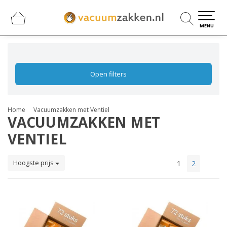
0
0
MENU
Open filters
Home
Vacuumzakken met Ventiel
VACUUMZAKKEN MET
VENTIEL
Hoogste prijs
1
2