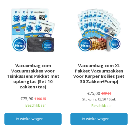
Vacuumbag.com
Vacuumbag.com XL
Vacuumzakken voor
Pakket Vacuumzakken
Tuinkussens Pakket met
voor Karper Boilies [Set
opbergtas [Set 10
30 Zakken+Pomp]
zakken+tas]
€75,00
€99,20
€75,90
€106,65
Stukprijs: €2,50 / Stuk
Beschikbaar
Beschikbaar
In winkelwagen
In winkelwagen