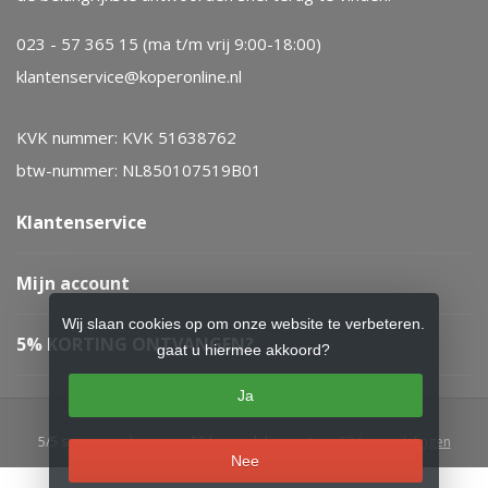
023 - 57 365 15 (ma t/m vrij 9:00-18:00)
klantenservice@koperonline.nl
KVK nummer: KVK 51638762
btw-nummer: NL850107519B01
Klantenservice
Mijn account
Wij slaan cookies op om onze website te verbeteren.
5% KORTING ONTVANGEN?
gaat u hiermee akkoord?
Ja
5
/
5
sterren op basis van
52
beoordelingen.
Lees 52 beoordelingen
Nee