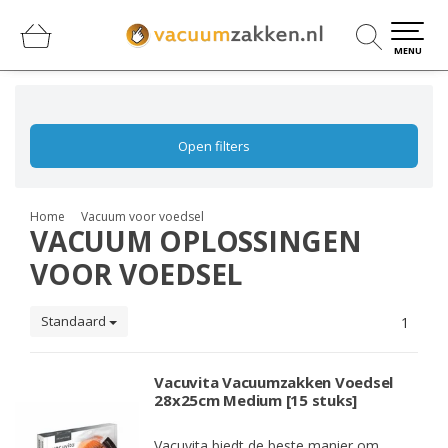
0
0
MENU
Open filters
Home
Vacuum voor voedsel
VACUUM OPLOSSINGEN
VOOR VOEDSEL
Standaard
1
Vacuvita Vacuumzakken Voedsel
28x25cm Medium [15 stuks]
Vacuvita biedt de beste manier om