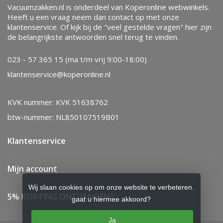
Vacuumzakken.nl is onderdeel van Koperonline webwinkels.
Heeft u een vraag neem dan contact op met onze
klantenservice. Of kijk bij de "veel gestelde vragen" hier zijn
de belangrijkste antwoorden snel terug te vinden.
023 - 57 365 15 (ma t/m vrij 9:00-18:00)
klantenservice@koperonline.nl
KVK nummer: KVK 51638762
btw-nummer: NL850107519B01
Klantenservice
Mijn account
Wij slaan cookies op om onze website te verbeteren.
5% KORTING ONTVANGEN?
gaat u hiermee akkoord?
Ja