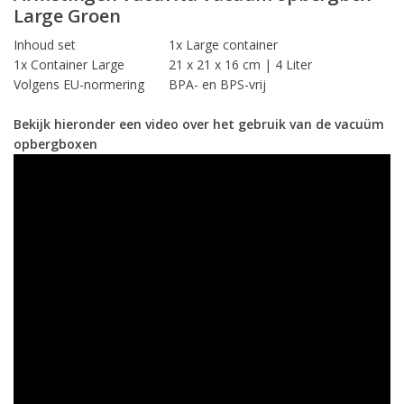
Large Groen
Inhoud set
1x Large container
1x Container Large
21 x 21 x 16 cm | 4 Liter
Volgens EU-normering
BPA- en BPS-vrij
Bekijk hieronder een video over het gebruik van de vacuüm
opbergboxen