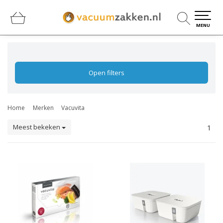
0
0
MENU
Open filters
Home
Merken
Vacuvita
Meest bekeken
1