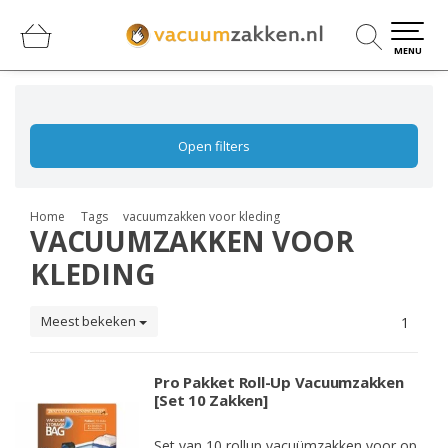
0
0
MENU
Open filters
Home
Tags
vacuumzakken voor kleding
VACUUMZAKKEN VOOR
KLEDING
Meest bekeken
1
Pro Pakket Roll-Up Vacuumzakken
[Set 10 Zakken]
Set van 10 rollup vacuümzakken voor op