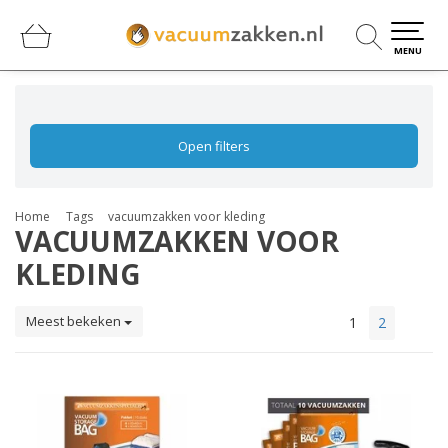
0
0
MENU
Open filters
Home
Tags
vacuumzakken voor kleding
VACUUMZAKKEN VOOR
KLEDING
Meest bekeken
1
2