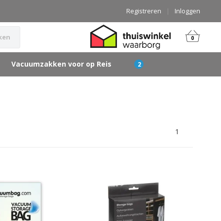
Registreren
|
Inloggen
ken
0
Vacuumzakken voor op Reis
1