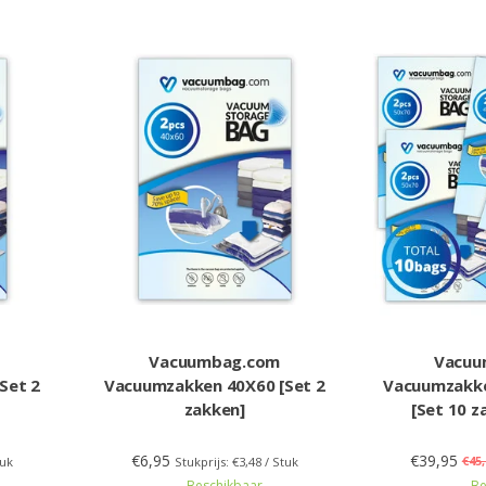
Vacuumbag.com
Vacuu
Set 2
Vacuumzakken 40X60 [Set 2
Vacuumzakke
zakken]
[Set 10 
€6,95
€39,95
€45,
tuk
Stukprijs: €3,48 / Stuk
Beschikbaar
Be