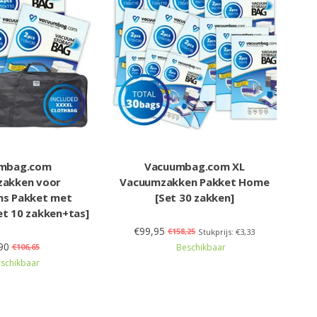
mbag.com
Vacuumbag.com XL
akken voor
Vacuumzakken Pakket Home
ns Pakket met
[Set 30 zakken]
et 10 zakken+tas]
€99,95
€158,25
Stukprijs: €3,33
90
€106,65
Beschikbaar
schikbaar