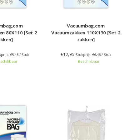
mbag.com
Vacuumbag.com
n 80X110 [Set 2
Vacuumzakken 110X130 [Set 2
akken]
zakken]
€12,95
prijs: €5,48 / Stuk
Stukprijs: €6,48 / Stuk
schikbaar
Beschikbaar