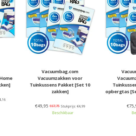
Vacuumbag.com
Vacuu
 Home
Vacuumzakken voor
Vacuumz
kken]
Tuinkussens Pakket [Set 10
Tuinkusse
zakken]
opbergtas [S
4,16
€49,95
€75,
€67,75
Stukprijs: €4,99
Beschikbaar
Be