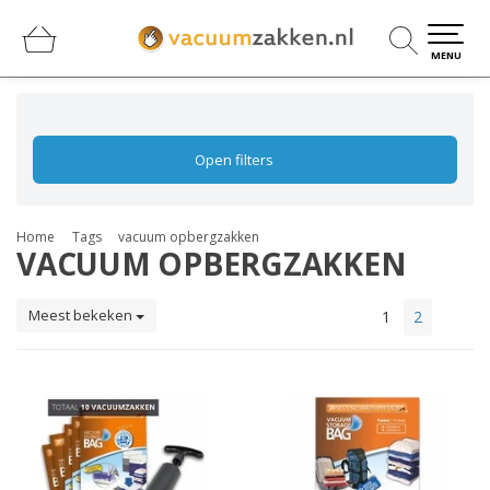
0
0
MENU
Open filters
Home
Tags
vacuum opbergzakken
VACUUM OPBERGZAKKEN
Meest bekeken
1
2