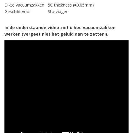
Dikte vacuumzakken
5C thickness (=0.05mm)
Geschikt voor
Stofzuiger
In de onderstaande video ziet u hoe vacuumzakken
werken (vergeet niet het geluid aan te zetten!).