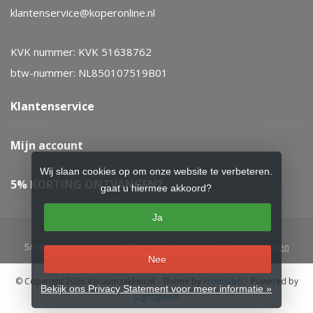
klantenservice@koperonline.nl
KVK nummer: KVK 51638762
btw-nummer: NL850107519B01
Klantenservice
Mijn account
Wij slaan cookies op om onze website te verbeteren.
5% KORTING ONTVANGEN?
gaat u hiermee akkoord?
Ja
5
/
5
sterren op basis van
52
beoordelingen.
Lees 52 beoordelingen
Nee
© Copyright 2026 Vacuumzakken.nl
- Theme by
Frontlabel
- Powered by
Bekijk ons Privacy Statement voor meer informatie »
Lightspeed