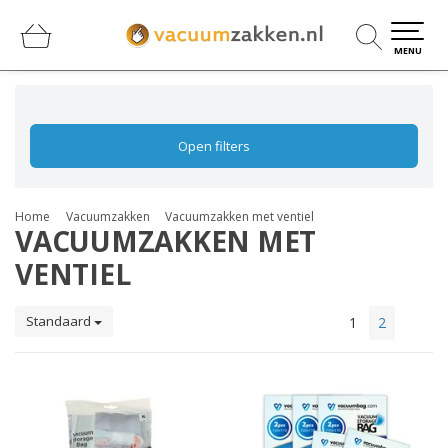
0
0
MENU
Open filters
Home
Vacuumzakken
Vacuumzakken met ventiel
VACUUMZAKKEN MET
VENTIEL
Standaard
1
2