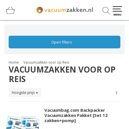
0
0
MENU
Open filters
Home
Vacuumzakken voor op Reis
VACUUMZAKKEN VOOR OP
REIS
Hoogste prijs
1
Vacuumbag.com Backpacker
Vacuumzakken Pakket [Set 12
zakken+pomp]