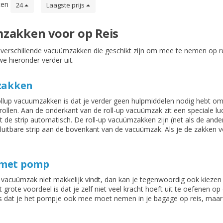
ten
24
Laagste prijs
zakken voor op Reis
je verschillende vacuümzakken die geschikt zijn om mee te nemen op
e hieronder verder uit.
zakken
ollup vacuumzakken is dat je verder geen hulpmiddelen nodig hebt om
ollen. Aan de onderkant van de roll-up vacuümzak zit een speciale luch
luit de strip automatisch. De roll-up vacuümzakken zijn (net als de a
rsluitbare strip aan de bovenkant van de vacuümzak. Als je de zakken 
met pomp
de vacuümzak niet makkelijk vindt, dan kan je tegenwoordig ook ki
rote voordeel is dat je zelf niet veel kracht hoeft uit te oefenen 
is dat je het pompje ook mee moet nemen in je bagage op reis, maar 