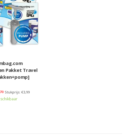
mbag.com
n Pakket Travel
zakken+pomp]
70
Stukprijs: €3,99
schikbaar