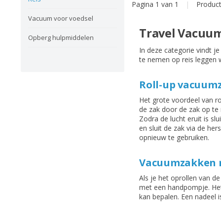
Pagina 1 van 1
|
Produc
Vacuum voor voedsel
Travel Vacuum
Opberg hulpmiddelen
In deze categorie vindt 
te nemen op reis leggen w
Roll-up vacuum
Het grote voordeel van r
de zak door de zak op te r
Zodra de lucht eruit is s
en sluit de zak via de he
opnieuw te gebruiken.
Vacuumzakken 
Als je het oprollen van 
met een handpompje. Het g
kan bepalen. Een nadeel 