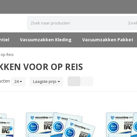
Zoe
tiel
Vacuumzakken Kleding
Vacuumzakken Pakket
op Reis
KEN VOOR OP REIS
ucten
24
Laagste prijs