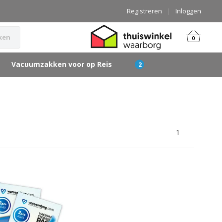
Registreren
|
Inloggen
ken
0
Vacuumzakken voor op Reis
1