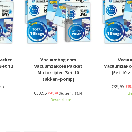
acker
Vacuumbag.com
Vacuu
Set 12
Vacuumzakken Pakket
Vacuumzakke
Motorrijder [Set 10
[Set 10 
zakken+pomp]
€39,95
€45,
3,33
€39,95
€45,70
Be
Stukprijs: €3,99
Beschikbaar