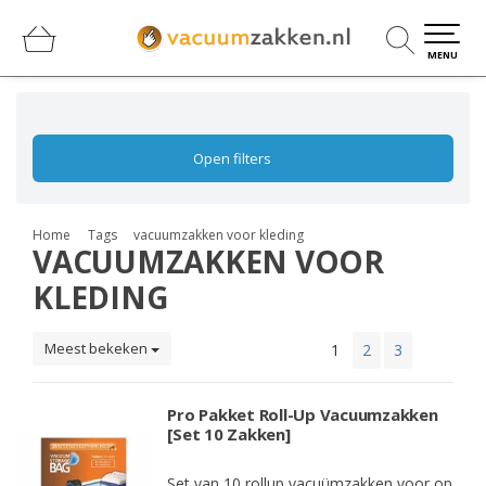
0
0
MENU
Open filters
Home
Tags
vacuumzakken voor kleding
VACUUMZAKKEN VOOR
KLEDING
Meest bekeken
1
2
3
Pro Pakket Roll-Up Vacuumzakken
[Set 10 Zakken]
Set van 10 rollup vacuümzakken voor op