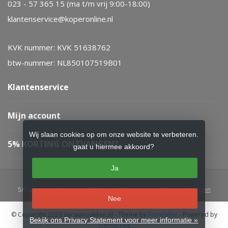
023 - 57 365 15 (ma t/m vrij 9:00-18:00)
klantenservice@koperonline.nl
KVK nummer: KVK 51638762
btw-nummer: NL850107519B01
Klantenservice
Mijn account
Wij slaan cookies op om onze website te verbeteren.
5% KORTING ONTVANGEN?
gaat u hiermee akkoord?
Ja
5
/
5
sterren op basis van
52
beoordelingen.
Lees 52 beoordelingen
Nee
© Copyright 2026 Vacuumzakken.nl
- Theme by
Frontlabel
- Powered by
Bekijk ons Privacy Statement voor meer informatie »
Lightspeed