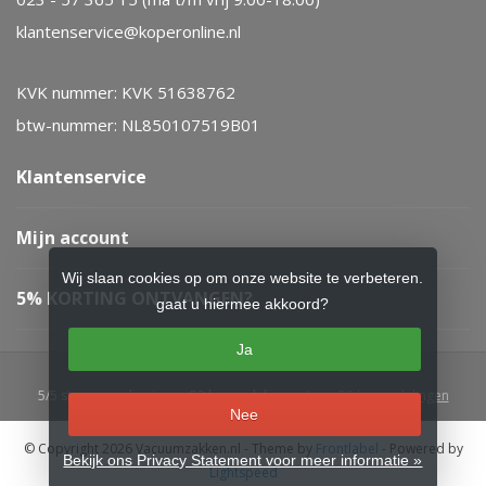
klantenservice@koperonline.nl
KVK nummer: KVK 51638762
btw-nummer: NL850107519B01
Klantenservice
Mijn account
Wij slaan cookies op om onze website te verbeteren.
5% KORTING ONTVANGEN?
gaat u hiermee akkoord?
Ja
5
/
5
sterren op basis van
52
beoordelingen.
Lees 52 beoordelingen
Nee
© Copyright 2026 Vacuumzakken.nl
- Theme by
Frontlabel
- Powered by
Bekijk ons Privacy Statement voor meer informatie »
Lightspeed