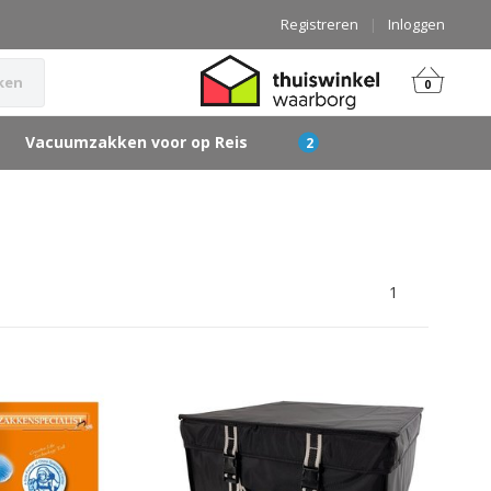
Registreren
|
Inloggen
ken
0
Vacuumzakken voor op Reis
1