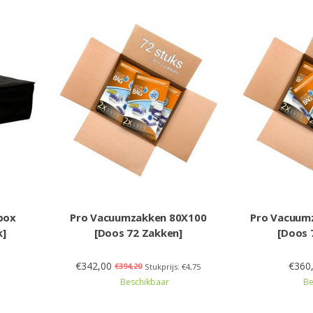
box
Pro Vacuumzakken 80X100
Pro Vacuum
k]
[Doos 72 Zakken]
[Doos 
€342,00
€360
€394,20
Stukprijs: €4,75
Beschikbaar
Be