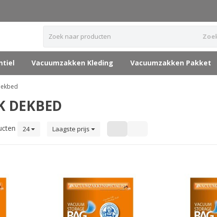
Zoe
tiel
Vacuumzakken Kleding
Vacuumzakken Pakket
dekbed
 DEKBED
ucten
24
Laagste prijs