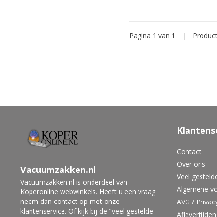
Pagina 1 van 1
|
Produc
Klantens
Contact
Over ons
Vacuumzakken.nl
Veel gesteld
Vacuumzakken.nl is onderdeel van
Algemene v
Koperonline webwinkels. Heeft u een vraag
neem dan contact op met onze
AVG / Privac
klantenservice. Of kijk bij de "veel gestelde
Aflevertijden