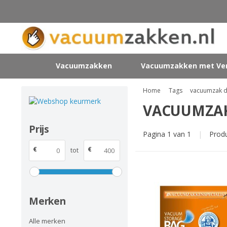
Vacuumzakken
Vacuumzakken met Ven
Home
Tags
vacuumzak 
VACUUMZAK
Prijs
Pagina 1 van 1
|
Prod
€
€
tot
Merken
Alle merken