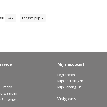
ten
24
Laagste prijs
ervice
Mijn account
Registreren
Mijn bestellingen
e vragen
Mijn verlanglijst
oorwaarden
Volg ons
y Statement