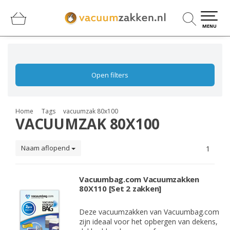
0
0
MENU
Open filters
Home
Tags
vacuumzak 80x100
VACUUMZAK 80X100
Naam aflopend
1
Vacuumbag.com Vacuumzakken
80X110 [Set 2 zakken]
Deze vacuumzakken van Vacuumbag.com
zijn ideaal voor het opbergen van dekens,