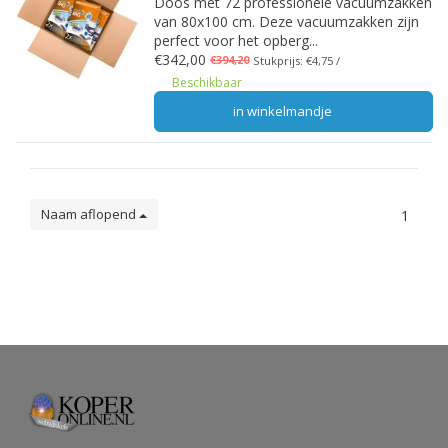
Doos met 72 professionele vacuumzakken
van 80x100 cm. Deze vacuumzakken zijn
perfect voor het opberg...
€342,00
€394,20
Stukprijs: €4,75 /
Beschikbaar
in winkelmandje
Naam aflopend
1