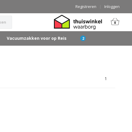
Registreren
|
Inloggen
ken
0
Vacuumzakken voor op Reis
1