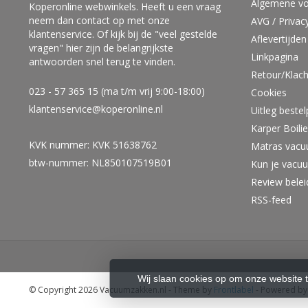
Algemene v
Koperonline webwinkels. Heeft u een vraag
neem dan contact op met onze
AVG / Privac
klantenservice. Of kijk bij de "veel gestelde
Aflevertijden
vragen" hier zijn de belangrijkste
Linkpagina
antwoorden snel terug te vinden.
Retour/Klach
023 - 57 365 15 (ma t/m vrij 9:00-18:00)
Cookies
klantenservice@koperonline.nl
Uitleg beste
Karper Boil
KVK nummer: KVK 51638762
Matras vacu
btw-nummer: NL850107519B01
Kun je vacu
Review bele
RSS-feed
Wij slaan cookies op om onze website 
© Copyright 2026 Vacuumzakken.nl
- Theme by
Frontlabel
- Powered b