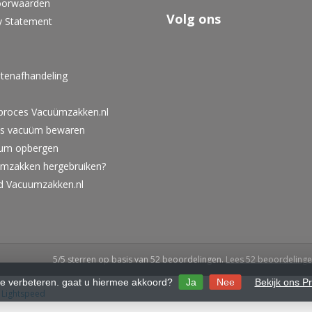
oorwaarden
Volg ons
y Statement
tenafhandeling
lproces Vacuümzakken.nl
ies vacuüm bewaren
um opbergen
umzakken hergebruiken?
id Vacuumzakken.nl
5
/
5
sterren op basis van
52
beoordelingen.
Lees 52 beoordeling
te verbeteren. gaat u hiermee akkoord?
Ja
Nee
Bekijk ons P
y
Lightspeed