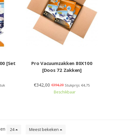
00 [Set
Pro Vacuumzakken 80X100
[Doos 72 Zakken]
€342,00
€394,20
Stuk
Stukprijs: €4,75
Beschikbaar
ten
24
Meest bekeken