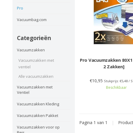
Pro
Vacuumbag.com
Categorieën
Vacuumzakken
Pro Vacuumzakken 80X1
Vacuumzakken met
2 Zakken]
ventiel
Alle vacuumzakken
€10,95
Stukprijs: €5,48 / 
Vacuumzakken met
Beschikbaar
Ventiel
Vacuumzakken Kleding
Vacuumzakken Pakket
Pagina 1 van 1
|
Produc
Vacuumzakken voor op
Reis