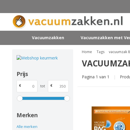
Vacuumzakken
Vacuumzakken met Ven
Home
Tags
vacuumzak 
VACUUMZAK
Prijs
Pagina 1 van 1
|
Prod
€
€
tot
Merken
Alle merken