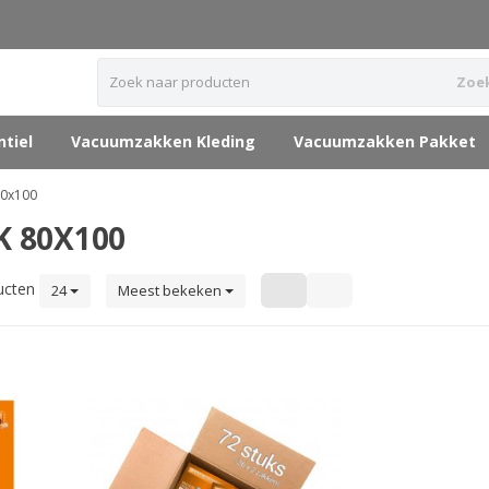
Zoe
tiel
Vacuumzakken Kleding
Vacuumzakken Pakket
80x100
 80X100
ucten
24
Meest bekeken