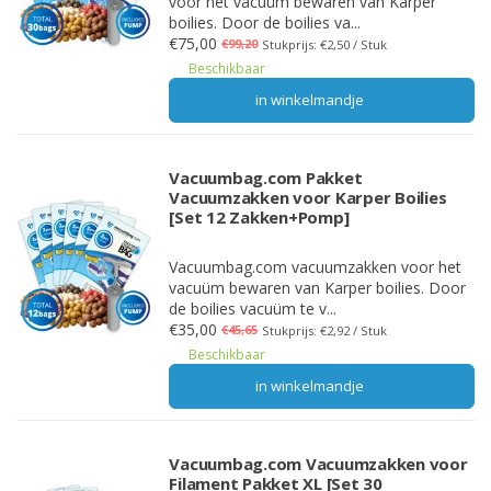
voor het vacuüm bewaren van Karper
boilies. Door de boilies va...
€75,00
€99,20
Stukprijs: €2,50 / Stuk
Beschikbaar
in winkelmandje
Vacuumbag.com Pakket
Vacuumzakken voor Karper Boilies
[Set 12 Zakken+Pomp]
Vacuumbag.com vacuumzakken voor het
vacuüm bewaren van Karper boilies. Door
de boilies vacuüm te v...
€35,00
€45,65
Stukprijs: €2,92 / Stuk
Beschikbaar
in winkelmandje
Vacuumbag.com Vacuumzakken voor
Filament Pakket XL [Set 30