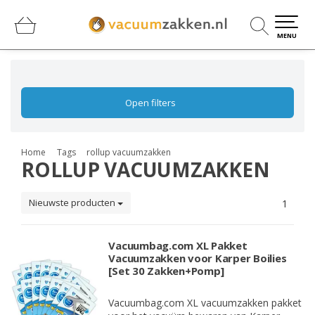
0
0
MENU
Open filters
Home
Tags
rollup vacuumzakken
ROLLUP VACUUMZAKKEN
Nieuwste producten
1
Vacuumbag.com XL Pakket
Vacuumzakken voor Karper Boilies
[Set 30 Zakken+Pomp]
Vacuumbag.com XL vacuumzakken pakket