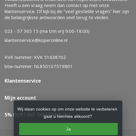
Heeft u een vraag neem dan contact op met onze
klantenservice. Of kijk bij de "veel gestelde vragen" hier zijn
de belangrijkste antwoorden snel terug te vinden.
023 - 57 365 15 (ma t/m vrij 9:00-18:00)
klantenservice@koperonline.nl
KVK nummer: KVK 51638762
btw-nummer: NL850107519B01
Klantenservice
Mijn account
Wij slaan cookies op om onze website te verbeteren.
5% KORTING ONTVANGEN?
gaat u hiermee akkoord?
Ja