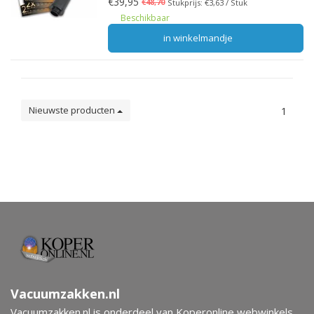
€39,95
€48,70
Stukprijs: €3,63 / Stuk
Beschikbaar
in winkelmandje
Nieuwste producten
1
Vacuumzakken.nl
Vacuumzakken.nl is onderdeel van Koperonline webwinkels.