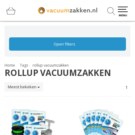
0
0
MENU
Open filters
Home
Tags
rollup vacuumzakken
ROLLUP VACUUMZAKKEN
Meest bekeken
1