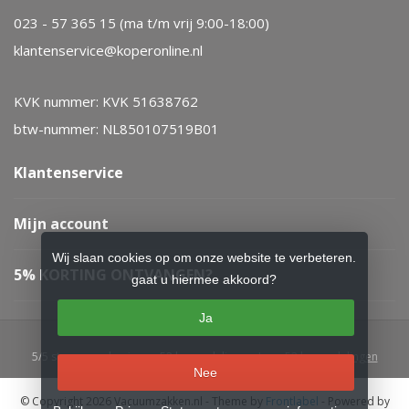
023 - 57 365 15 (ma t/m vrij 9:00-18:00)
klantenservice@koperonline.nl
KVK nummer: KVK 51638762
btw-nummer: NL850107519B01
Klantenservice
Mijn account
Wij slaan cookies op om onze website te verbeteren.
5% KORTING ONTVANGEN?
gaat u hiermee akkoord?
Ja
5
/
5
sterren op basis van
52
beoordelingen.
Lees 52 beoordelingen
Nee
© Copyright 2026 Vacuumzakken.nl
- Theme by
Frontlabel
- Powered by