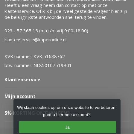
Heeft u een vraag neem dan contact op met onze
klantenservice. Of kijk bij de "veel gestelde vragen" hier zijn
de belangrijkste antwoorden snel terug te vinden.
023 - 57 365 15 (ma t/m vrij 9:00-18:00)
klantenservice@koperonline.nl
KVK nummer: KVK 51638762
btw-nummer: NL850107519B01
Klantenservice
Mijn account
Wij slaan cookies op om onze website te verbeteren.
5% KORTING ONTVANGEN?
gaat u hiermee akkoord?
Ja