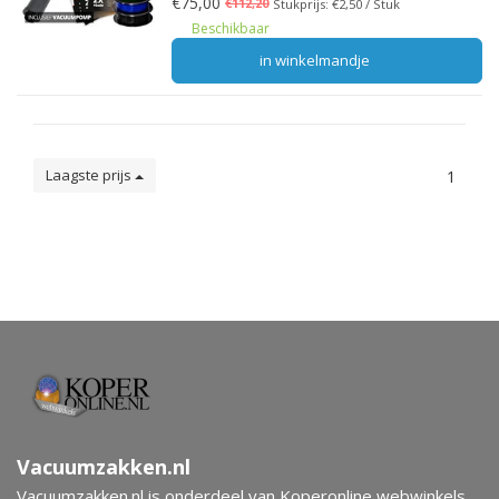
€75,00
€112,20
Stukprijs: €2,50 / Stuk
Beschikbaar
in winkelmandje
Laagste prijs
1
Vacuumzakken.nl
Vacuumzakken.nl is onderdeel van Koperonline webwinkels.