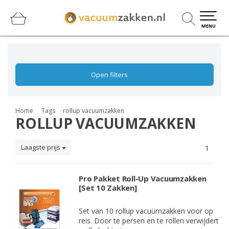
0
0
MENU
Open filters
Home
Tags
rollup vacuumzakken
ROLLUP VACUUMZAKKEN
Laagste prijs
1
Pro Pakket Roll-Up Vacuumzakken
[Set 10 Zakken]
Set van 10 rollup vacuümzakken voor op
reis. Door te persen en te rollen verwijdert