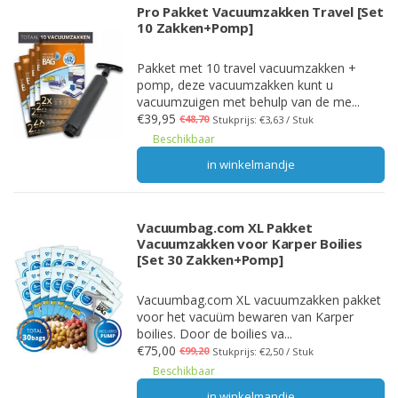
Pro Pakket Vacuumzakken Travel [Set
10 Zakken+Pomp]
Pakket met 10 travel vacuumzakken +
pomp, deze vacuumzakken kunt u
vacuumzuigen met behulp van de me...
€39,95
€48,70
Stukprijs: €3,63 / Stuk
Beschikbaar
in winkelmandje
Vacuumbag.com XL Pakket
Vacuumzakken voor Karper Boilies
[Set 30 Zakken+Pomp]
Vacuumbag.com XL vacuumzakken pakket
voor het vacuüm bewaren van Karper
boilies. Door de boilies va...
€75,00
€99,20
Stukprijs: €2,50 / Stuk
Beschikbaar
in winkelmandje