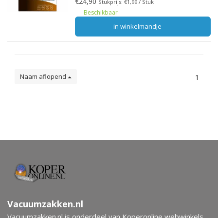
€24,90
Stukprijs: €1,99 / Stuk
Beschikbaar
in winkelmandje
Naam aflopend
1
Vacuumzakken.nl
Vacuumzakken.nl is onderdeel van Koperonline webwinkels.