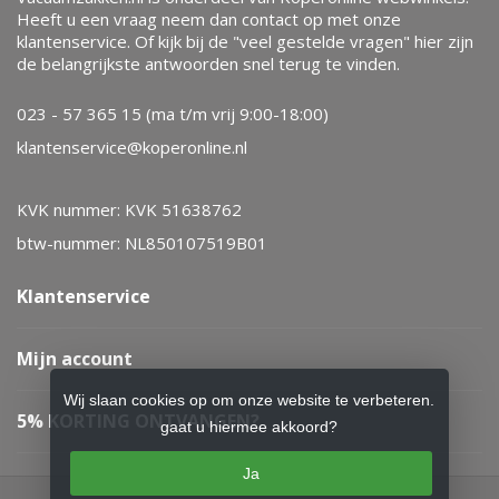
Heeft u een vraag neem dan contact op met onze
klantenservice. Of kijk bij de "veel gestelde vragen" hier zijn
de belangrijkste antwoorden snel terug te vinden.
023 - 57 365 15 (ma t/m vrij 9:00-18:00)
klantenservice@koperonline.nl
KVK nummer: KVK 51638762
btw-nummer: NL850107519B01
Klantenservice
Mijn account
Wij slaan cookies op om onze website te verbeteren.
5% KORTING ONTVANGEN?
gaat u hiermee akkoord?
Ja