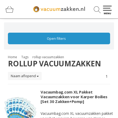
0
0
MENU
Open filters
Home
Tags
rollup vacuumzakken
ROLLUP VACUUMZAKKEN
Naam aflopend
1
Vacuumbag.com XL Pakket
Vacuumzakken voor Karper Boilies
[Set 30 Zakken+Pomp]
Vacuumbag.com XL vacuumzakken pakket