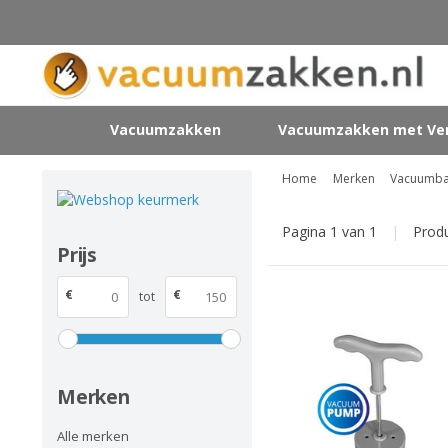
Vacuumzakken
Vacuumzakken met Ven
Home
Merken
Vacuumb
Pagina 1 van 1
|
Prod
Prijs
€
€
tot
Merken
Alle merken