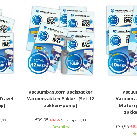
Vacuumbag.com Backpacker
Vacuu
Travel
Vacuumzakken Pakket [Set 12
Vacuumza
mp]
zakken+pomp]
Motorri
zakk
€39,95
€47,65
3,99
Stukprijs: €3,33
€39,95
Beschikbaar
€45,
Be