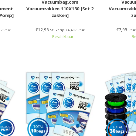
Vacuumbag.com
Vacuu
lament
Vacuumzakken 110X130 [Set 2
Vacuumzakk
+Pomp]
zakken]
z
€12,95
€7,95
0 / Stuk
Stukprijs: €6,48 / Stuk
Stuk
Beschikbaar
Be