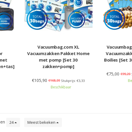
Vacuumbag.com XL
Vacuumbag.
or
Vacuumzakken Pakket Home
Vacuumzakk
 met
met pomp [Set 30
Boilies [Set
en+tas]
zakken+pomp]
€75,00
€99,20
€105,90
€168,20
Be
Stukprijs: €3,33
Beschikbaar
ten
24
Meest bekeken