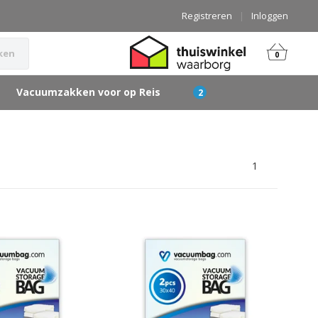
Registreren
|
Inloggen
ken
0
Vacuumzakken voor op Reis
1