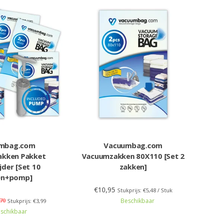
mbag.com
Vacuumbag.com
kken Pakket
Vacuumzakken 80X110 [Set 2
jder [Set 10
zakken]
en+pomp]
€10,95
Stukprijs: €5,48 / Stuk
70
Beschikbaar
Stukprijs: €3,99
schikbaar