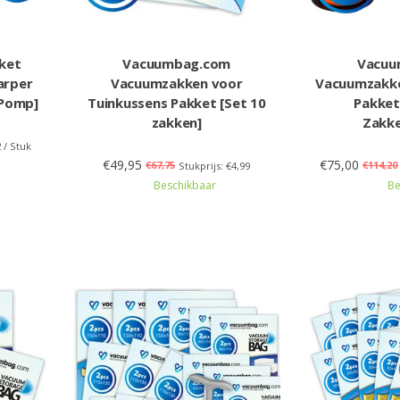
ket
Vacuumbag.com
Vacuu
arper
Vacuumzakken voor
Vacuumzakke
+Pomp]
Tuinkussens Pakket [Set 10
Pakket
zakken]
Zakk
2 / Stuk
€49,95
€75,00
€67,75
€114,20
Stukprijs: €4,99
Beschikbaar
Be