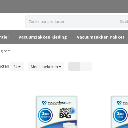
Zoe
tiel
Vacuumzakken Kleding
Vacuumzakken Pakket
ag.com
ucten
24
Meest bekeken