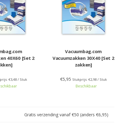
mbag.com
Vacuumbag.com
en 40X60 [Set 2
Vacuumzakken 30X40 [Set 2
akken]
zakken]
€5,95
prijs: €3,48 / Stuk
Stukprijs: €2,98 / Stuk
schikbaar
Beschikbaar
Gratis verzending vanaf €50 (anders €6,95)