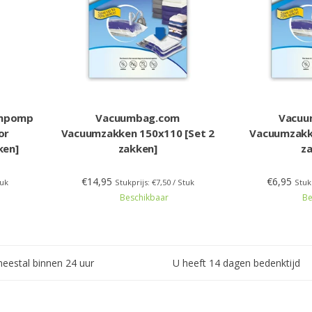
umpomp
Vacuumbag.com
Vacuu
or
Vacuumzakken 150x110 [Set 2
Vacuumzakk
ken]
zakken]
z
€14,95
€6,95
tuk
Stukprijs: €7,50 / Stuk
Stuk
Beschikbaar
Be
meestal binnen 24 uur
U heeft 14 dagen bedenktijd