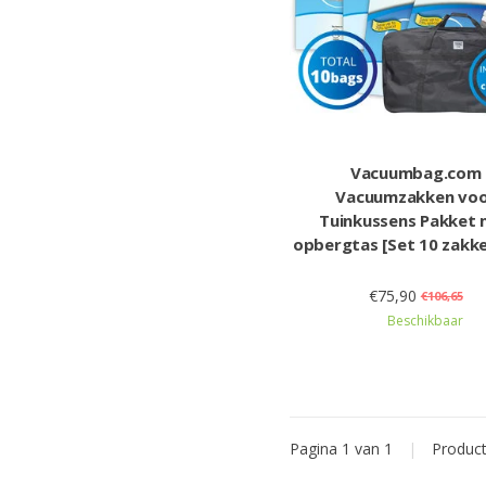
Vacuumbag.com
Vacuumzakken vo
Tuinkussens Pakket
opbergtas [Set 10 zakk
€75,90
€106,65
Beschikbaar
Pagina 1 van 1
|
Produc