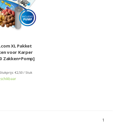
com XL Pakket
en voor Karper
 30 Zakken+Pomp]
Stukprijs: €2,50 / Stuk
schikbaar
1