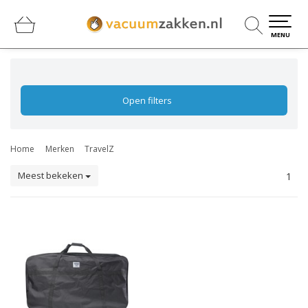
0
0
MENU
Open filters
Home
Merken
TravelZ
Meest bekeken
1