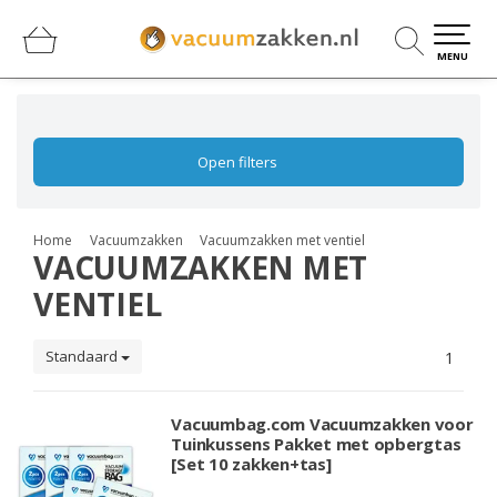
0
0
MENU
Open filters
Home
Vacuumzakken
Vacuumzakken met ventiel
VACUUMZAKKEN MET
VENTIEL
Standaard
1
Vacuumbag.com Vacuumzakken voor
Tuinkussens Pakket met opbergtas
[Set 10 zakken+tas]