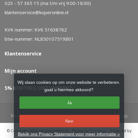
023 - 57 365 15 (ma t/m vrij 9:00-18:00)
klantenservice@koperonline.nl
KVK nummer: KVK 51638762
btw-nummer: NL850107519B01
Klantenservice
Mijn account
Wij slaan cookies op om onze website te verbeteren.
5% KORTING ONTVANGEN?
gaat u hiermee akkoord?
Ja
5
/
5
sterren op basis van
52
beoordelingen.
Lees 52 beoordelingen
Nee
© Copyright 2026 Vacuumzakken.nl
- Theme by
Frontlabel
- Powered by
Bekijk ons Privacy Statement voor meer informatie »
Lightspeed