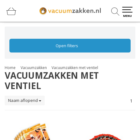
0
0
MENU
Open filters
Home
Vacuumzakken
Vacuumzakken met ventiel
VACUUMZAKKEN MET
VENTIEL
Naam aflopend
1