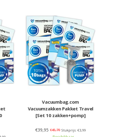
Vacuumbag.com
ket
Vacuumzakken Pakket Travel
0
[Set 10 zakken+pomp]
€39,95
€45,70
Stukprijs: €3,99
Beschikbaar
3,99