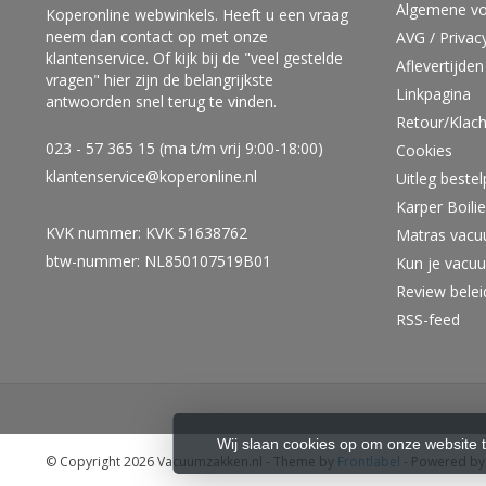
Algemene v
Koperonline webwinkels. Heeft u een vraag
neem dan contact op met onze
AVG / Privac
klantenservice. Of kijk bij de "veel gestelde
Aflevertijden
vragen" hier zijn de belangrijkste
Linkpagina
antwoorden snel terug te vinden.
Retour/Klach
023 - 57 365 15 (ma t/m vrij 9:00-18:00)
Cookies
klantenservice@koperonline.nl
Uitleg beste
Karper Boil
KVK nummer: KVK 51638762
Matras vacu
btw-nummer: NL850107519B01
Kun je vacu
Review bele
RSS-feed
Wij slaan cookies op om onze website 
© Copyright 2026 Vacuumzakken.nl
- Theme by
Frontlabel
- Powered b