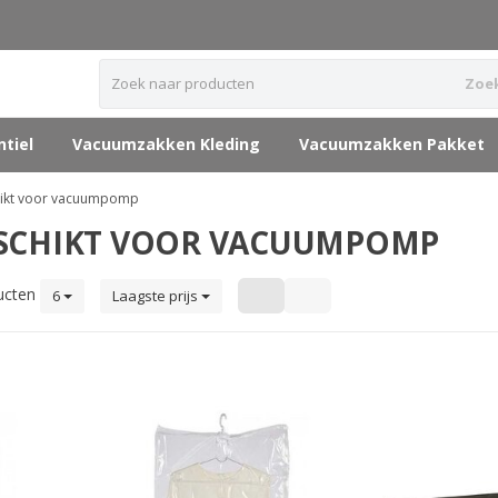
Zoe
tiel
Vacuumzakken Kleding
Vacuumzakken Pakket
chikt voor vacuumpomp
ESCHIKT VOOR VACUUMPOMP
ucten
6
Laagste prijs