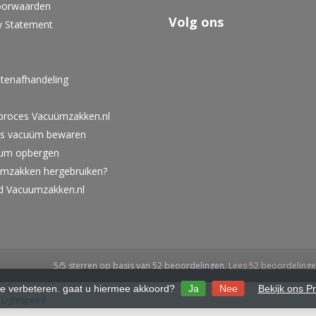
oorwaarden
Volg ons
y Statement
tenafhandeling
lproces Vacuümzakken.nl
ies vacuüm bewaren
um opbergen
umzakken hergebruiken?
id Vacuumzakken.nl
5
/
5
sterren op basis van
52
beoordelingen.
Lees 52 beoordeling
te verbeteren. gaat u hiermee akkoord?
Ja
Nee
Bekijk ons P
y
Lightspeed