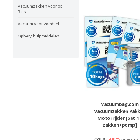
Vacuumzakken voor op
Reis
Vacuum voor voedsel
Opberg hulpmiddelen
Vacuumbag.com
Vacuumzakken Pak
Motorrijder [Set 1
zakken+pomp]
€39,95
€45,70
Stukprijs: €