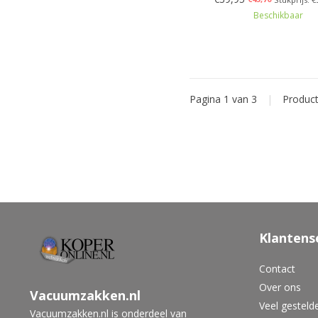
Beschikbaar
Pagina 1 van 3
|
Produc
Klantens
Contact
Over ons
Vacuumzakken.nl
Veel gesteld
Vacuumzakken.nl is onderdeel van