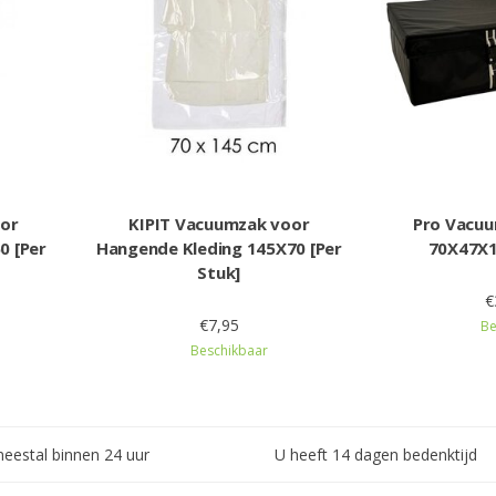
oor
KIPIT Vacuumzak voor
Pro Vacu
0 [Per
Hangende Kleding 145X70 [Per
70X47X1
Stuk]
€
€7,95
Be
Beschikbaar
meestal binnen 24 uur
U heeft 14 dagen bedenktijd