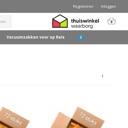
Registreren
|
Inloggen
ken
0
Vacuumzakken voor op Reis
1