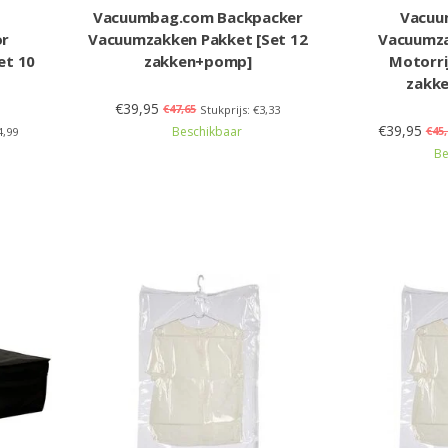
Vacuumbag.com Backpacker
Vacuu
or
Vacuumzakken Pakket [Set 12
Vacuumza
et 10
zakken+pomp]
Motorri
zakk
€39,95
€47,65
Stukprijs: €3,33
€39,95
Beschikbaar
€45,
4,99
Be