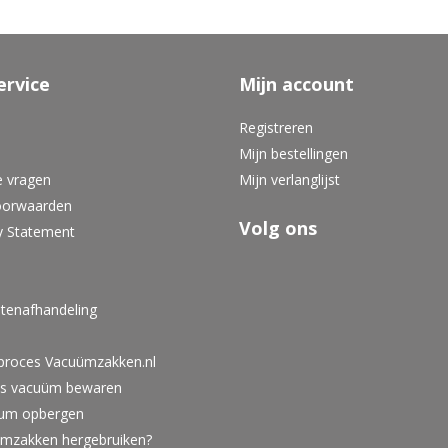
ervice
Mijn account
Registreren
Mijn bestellingen
e vragen
Mijn verlanglijst
oorwaarden
Volg ons
y Statement
tenafhandeling
lproces Vacuümzakken.nl
ies vacuüm bewaren
um opbergen
umzakken hergebruiken?