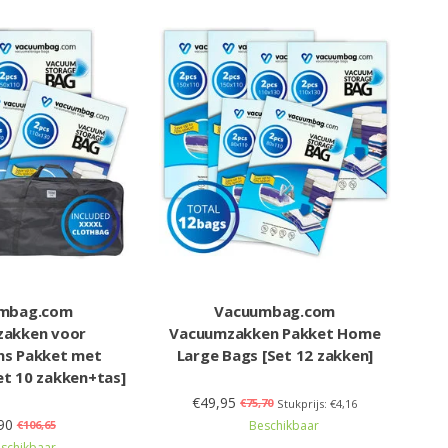
mbag.com
Vacuumbag.com
akken voor
Vacuumzakken Pakket Home
ns Pakket met
Large Bags [Set 12 zakken]
et 10 zakken+tas]
€49,95
€75,70
Stukprijs: €4,16
90
€106,65
Beschikbaar
schikbaar