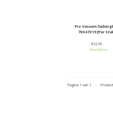
Pro Vacuum Opberg
70X47X19 [Per Stu
€32,90
Beschikbaar
Pagina 1 van 1
|
Produc