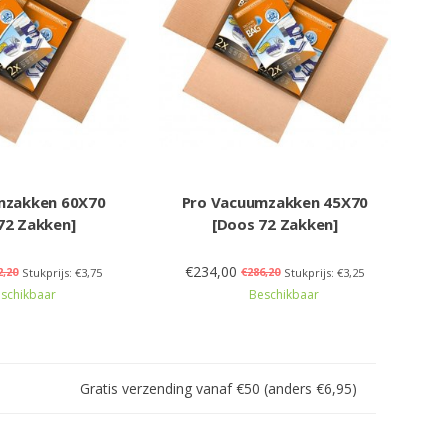
mzakken 60X70
Pro Vacuumzakken 45X70
72 Zakken]
[Doos 72 Zakken]
€234,00
2,20
€286,20
Stukprijs: €3,75
Stukprijs: €3,25
schikbaar
Beschikbaar
Gratis verzending vanaf €50 (anders €6,95)