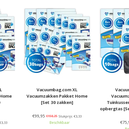
L
Vacuumbag.com XL
Vacuu
 Home
Vacuumzakken Pakket Home
Vacuumz
0
[Set 30 zakken]
Tuinkusse
opbergtas [S
€99,95
€158,25
Stukprijs: €3,33
€75,
Beschikbaar
€3,33
Be