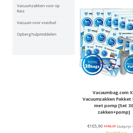
Vacuumzakken voor op
Reis
Vacuum voor voedsel
Opberg hulpmiddelen
Vacuumbag.com X
Vacuumzakken Pakket
met pomp [Set 3
zakken+pomp]
€105,90
€168,20
Stukprijs: 
Beschikbaar