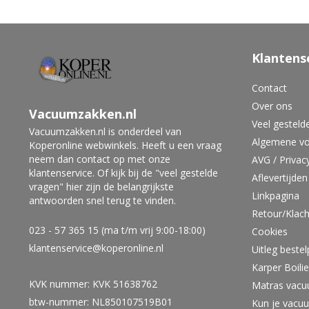
Klantens
Contact
Over ons
Vacuumzakken.nl
Veel gesteld
Vacuumzakken.nl is onderdeel van
Algemene v
Koperonline webwinkels. Heeft u een vraag
neem dan contact op met onze
AVG / Privac
klantenservice. Of kijk bij de "veel gestelde
Aflevertijden
vragen" hier zijn de belangrijkste
Linkpagina
antwoorden snel terug te vinden.
Retour/Klach
023 - 57 365 15 (ma t/m vrij 9:00-18:00)
Cookies
klantenservice@koperonline.nl
Uitleg beste
Karper Boil
KVK nummer: KVK 51638762
Matras vacu
btw-nummer: NL850107519B01
Kun je vacu