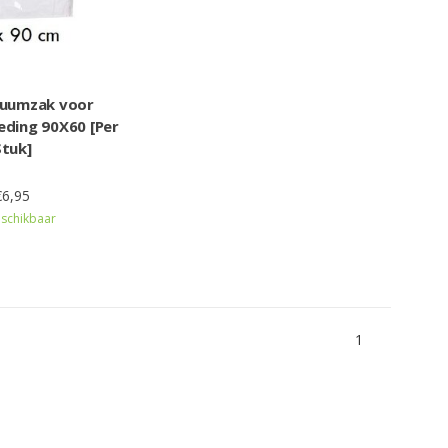
cuumzak voor
eding 90X60 [Per
Stuk]
€6,95
schikbaar
1