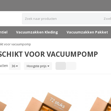
Zoe
tiel
Vacuumzakken Kleding
Vacuumzakken Pakket
chikt voor vacuumpomp
ESCHIKT VOOR VACUUMPOMP
ucten
36
Hoogste prijs