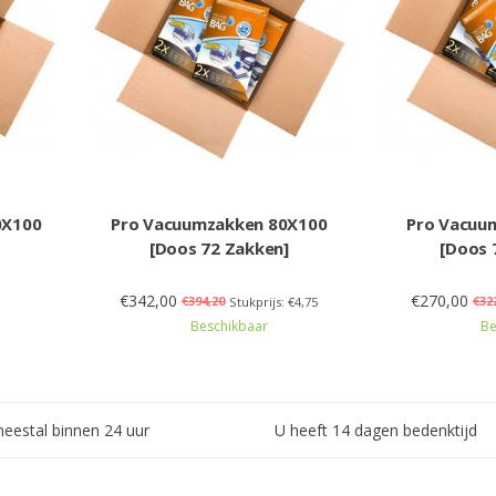
0X100
Pro Vacuumzakken 80X100
Pro Vacuu
[Doos 72 Zakken]
[Doos 
€342,00
€270,00
€394,20
€32
Stukprijs: €4,75
Beschikbaar
Be
meestal binnen 24 uur
U heeft 14 dagen bedenktijd