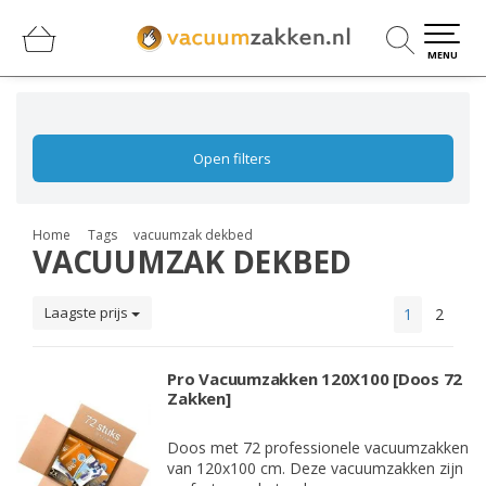
0
0
MENU
Open filters
Home
Tags
vacuumzak dekbed
VACUUMZAK DEKBED
Laagste prijs
1
2
Pro Vacuumzakken 120X100 [Doos 72
Zakken]
Doos met 72 professionele vacuumzakken
van 120x100 cm. Deze vacuumzakken zijn