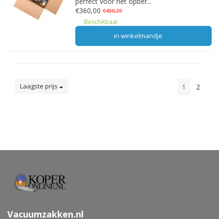
perfect voor het opber...
€360,00
€430,20
Beschikbaar
in winkelmandje
Laagste prijs
1
2
Vacuumzakken.nl