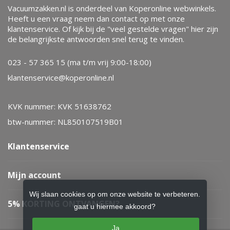
Vacuumzakken.nl is onderdeel van Koperonline webwinkels.
Heeft u een vraag neem dan contact op met onze
klantenservice. Of kijk bij de "veel gestelde vragen" hier zijn
de belangrijkste antwoorden snel terug te vinden.
023 - 57 365 15 (ma t/m vrij 9:00-18:00)
klantenservice@koperonline.nl
KVK nummer: KVK 51638762
btw-nummer: NL850107519B01
Klantenservice
Mijn account
Wij slaan cookies op om onze website te verbeteren.
5% KORTING ONTVANGEN?
gaat u hiermee akkoord?
Ja