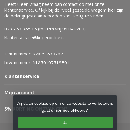
Heeft u een vraag neem dan contact op met onze
klantenservice. Of kijk bij de "veel gestelde vragen" hier zijn
de belangrijkste antwoorden snel terug te vinden.
023 - 57 365 15 (ma t/m vrij 9:00-18:00)
klantenservice@koperonline.nl
KVK nummer: KVK 51638762
btw-nummer: NL850107519B01
Klantenservice
Mijn account
Wij slaan cookies op om onze website te verbeteren.
5% KORTING ONTVANGEN?
gaat u hiermee akkoord?
Ja