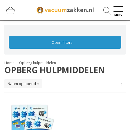
0
0
MENU
Open filters
Home
Opberg hulpmiddelen
OPBERG HULPMIDDELEN
Naam oplopend
1