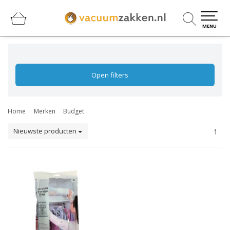
0
0
MENU
Open filters
Home
Merken
Budget
Nieuwste producten
1