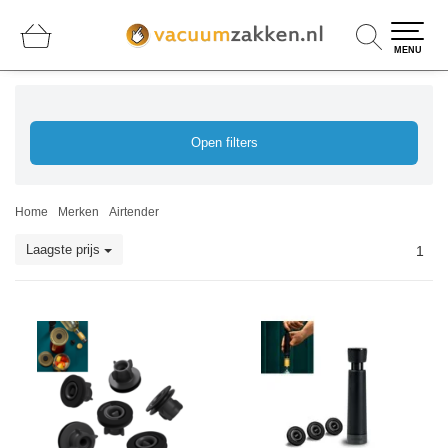
0
0
MENU
Open filters
Home
Merken
Airtender
Laagste prijs
1