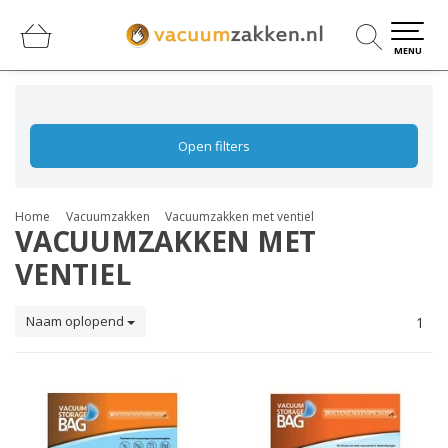
0
0
MENU
Open filters
Home
Vacuumzakken
Vacuumzakken met ventiel
VACUUMZAKKEN MET
VENTIEL
Naam oplopend
1