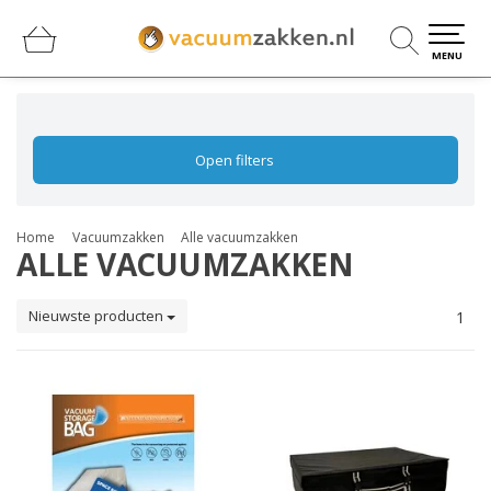
0
0
MENU
Open filters
Home
Vacuumzakken
Alle vacuumzakken
ALLE VACUUMZAKKEN
Nieuwste producten
1