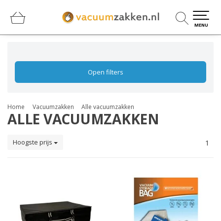
0
0
MENU
Open filters
Home
Vacuumzakken
Alle vacuumzakken
ALLE VACUUMZAKKEN
Hoogste prijs
1