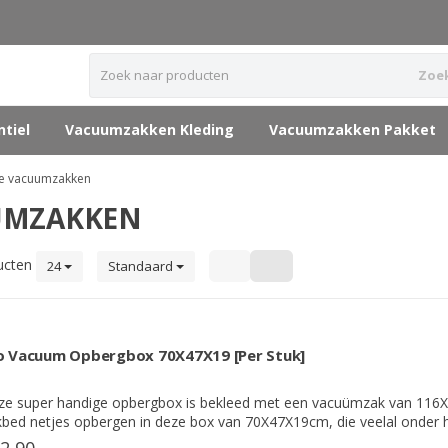
Zoe
tiel
Vacuumzakken Kleding
Vacuumzakken Pakket
le vacuumzakken
UMZAKKEN
ucten
24
Standaard
o Vacuum Opbergbox 70X47X19 [Per Stuk]
ze super handige opbergbox is bekleed met een vacuümzak van 116X
bed netjes opbergen in deze box van 70X47X19cm, die veelal onder 