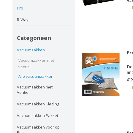
€3
Pro
R-Way
Categorieën
Vacuumzakken
Pr
Vacuumzakken met
De
ventiel
and
Alle vacuumzakken
€2
Vacuumzakken met
Ventiel
Vacuumzakken Kleding
Vacuumzakken Pakket
Vacuumzakken voor op
Reis
Pr