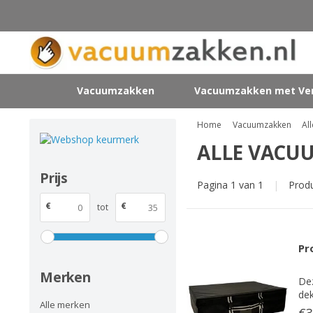
Vacuumzakken
Vacuumzakken met Ven
Home
Vacuumzakken
Al
ALLE VACU
Prijs
Pagina 1 van 1
|
Prod
€
€
tot
Pr
Merken
De
dek
Alle merken