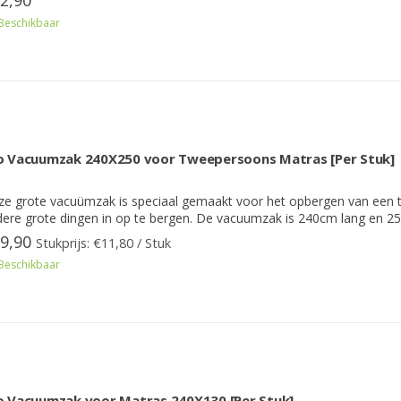
2,90
Beschikbaar
o Vacuumzak 240X250 voor Tweepersoons Matras [Per Stuk]
ze grote vacuümzak is speciaal gemaakt voor het opbergen van een
ere grote dingen in op te bergen. De vacuumzak is 240cm lang en 2
9,90
Stukprijs: €11,80 / Stuk
Beschikbaar
o Vacuumzak voor Matras 240X130 [Per Stuk]