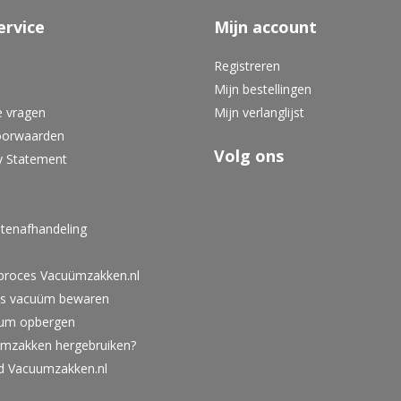
ervice
Mijn account
Registreren
Mijn bestellingen
e vragen
Mijn verlanglijst
oorwaarden
Volg ons
y Statement
tenafhandeling
lproces Vacuümzakken.nl
ies vacuüm bewaren
um opbergen
umzakken hergebruiken?
id Vacuumzakken.nl