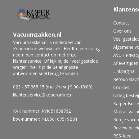
Klantens
Contact
Over ons
Vacuumzakken.nl
Veel gesteld
Vacuumzakken.nl is onderdeel van
Algemene v
Koperonline webwinkels. Heeft u een vraag
neem dan contact op met onze
AVG / Privac
klantenservice. Of kijk bij de "veel gestelde
Aflevertijden
vragen" hier zijn de belangrijkste
Linkpagina
antwoorden snel terug te vinden.
Retour/Klach
023 - 57 365 15 (ma t/m vrij 9:00-18:00)
Cookies
klantenservice@koperonline.nl
Uitleg beste
Karper Boil
KVK nummer: KVK 51638762
Matras vacu
btw-nummer: NL850107519B01
Kun je vacu
Review bele
RSS-feed