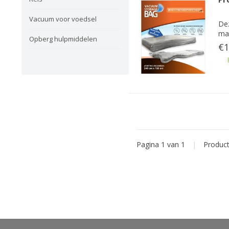
Vacuum voor voedsel
Dez
mat
Opberg hulpmiddelen
€1
Pagina 1 van 1
|
Produc