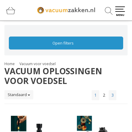
0
0
MENU
Open filters
Home
Vacuum voor voedsel
VACUUM OPLOSSINGEN
VOOR VOEDSEL
Standaard
1
2
3