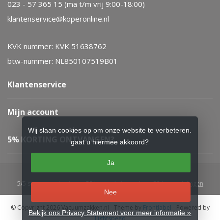
023 - 57 365 15 (ma t/m vrij 9:00-18:00)
klantenservice@koperonline.nl
KVK nummer: KVK 51638762
btw-nummer: NL850107519B01
Klantenservice
Mijn account
Wij slaan cookies op om onze website te verbeteren.
5% KORTING ONTVANGEN?
gaat u hiermee akkoord?
Ja
5
/
5
sterren op basis van
52
beoordelingen.
Lees 52 beoordelingen
Nee
© Copyright 2026 Vacuumzakken.nl
- Theme by
Frontlabel
- Powered by
Bekijk ons Privacy Statement voor meer informatie »
Lightspeed