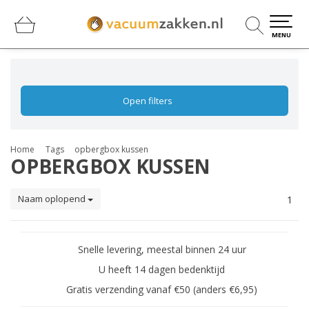
0
0
MENU
Open filters
Home
Tags
opbergbox kussen
OPBERGBOX KUSSEN
Naam oplopend
1
Snelle levering, meestal binnen 24 uur
U heeft 14 dagen bedenktijd
Gratis verzending vanaf €50 (anders €6,95)