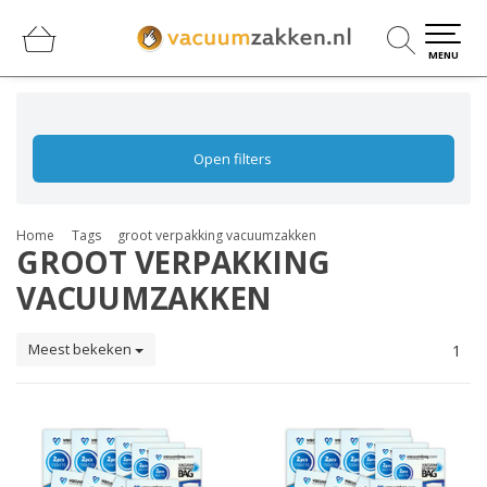
0
0
MENU
Open filters
Home
Tags
groot verpakking vacuumzakken
GROOT VERPAKKING
VACUUMZAKKEN
Meest bekeken
1