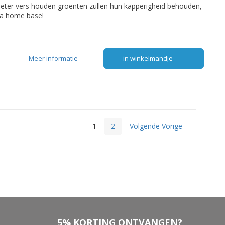
beter vers houden groenten zullen hun kapperigheid behouden,
ita home base!
Meer informatie
in winkelmandje
1
2
Volgende Vorige
5% KORTING ONTVANGEN?