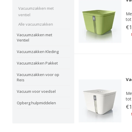
Vacuumzakken met
Met
ventiel
tot
Alle vacuumzakken
€1
Vacuumzakken met
Ventiel
Vacuumzakken Kleding
Vacuumzakken Pakket
Vacuumzakken voor op
Va
Reis
Vacuum voor voedsel
Met
tot
Opberg hulpmiddelen
€1