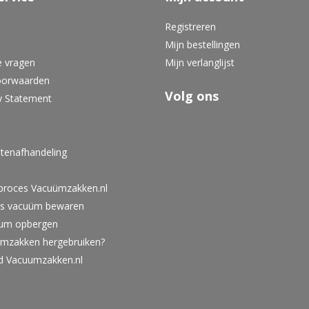
Registreren
Mijn bestellingen
e vragen
Mijn verlanglijst
oorwaarden
Volg ons
y Statement
tenafhandeling
lproces Vacuümzakken.nl
ies vacuüm bewaren
um opbergen
umzakken hergebruiken?
id Vacuumzakken.nl