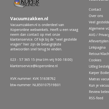
Contact
Over ons
Vacuumzakken.nl
Veel gesteld
Vacuumzakken.nl is onderdeel van
Algemene v
Koperonline webwinkels. Heeft u een vraag
neem dan contact op met onze
AVG / Privac
klantenservice. Of kijk bij de "veel gestelde
Aflevertijden
vragen" hier zijn de belangrijkste
Linkpagina
antwoorden snel terug te vinden.
Retour/Klach
023 - 57 365 15 (ma t/m vrij 9:00-18:00)
Cookies
klantenservice@koperonline.nl
Uitleg beste
Karper Boil
KVK nummer: KVK 51638762
Matras vacu
btw-nummer: NL850107519B01
Kun je vacu
Review bele
RSS-feed