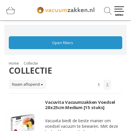
0
0
MENU
Open filters
Home
Collectie
COLLECTIE
Naam aflopend
1
2
Vacuvita Vacuumzakken Voedsel
28x25cm Medium [15 stuks]
Vacuvita biedt de beste manier om
voedsel vacuüm te bewaren. Met deze