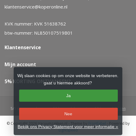
klantenservice@koperonline.nl
KVK nummer: KVK 51638762
btw-nummer: NL850107519B01
Klantenservice
Mijn account
Wij slaan cookies op om onze website te verbeteren.
5% KORTING ONTVANGEN?
gaat u hiermee akkoord?
Ja
5
/
5
sterren op basis van
52
beoordelingen.
Lees 52 beoordelingen
Nee
© Copyright 2026 Vacuumzakken.nl
- Theme by
Frontlabel
- Powered by
Bekijk ons Privacy Statement voor meer informatie »
Lightspeed