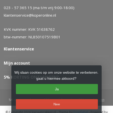
023 - 57 365 15 (ma t/m vrij 9:00-18:00)
klantenservice@koperonline.nl
KVK nummer: KVK 51638762
btw-nummer: NL850107519B01
Klantenservice
Mijn account
Wij slaan cookies op om onze website te verbeteren.
5% KORTING ONTVANGEN?
gaat u hiermee akkoord?
Ja
5
/
5
sterren op basis van
52
beoordelingen.
Lees 52 beoordelingen
Nee
© Copyright 2026 Vacuumzakken.nl
- Theme by
Frontlabel
- Powered by